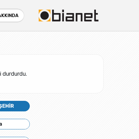
AKKINDA
ği durdurdu.
ŞEHİR
a