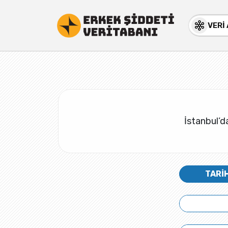
VERİ
İstanbul’da
TARİ