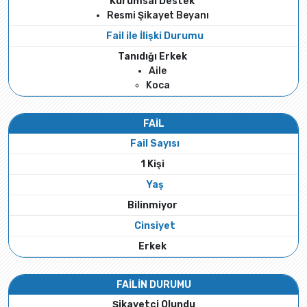
Kurumsal Destek
Resmi Şikayet Beyanı
Fail ile İlişki Durumu
Tanıdığı Erkek
Aile
Koca
FAİL
Fail Sayısı
1 Kişi
Yaş
Bilinmiyor
Cinsiyet
Erkek
FAİLİN DURUMU
Şikayetçi Olundu