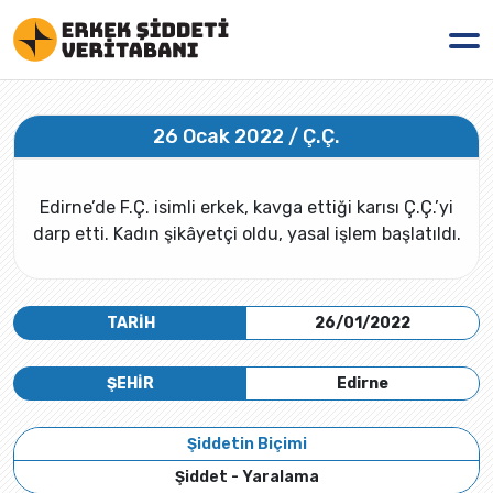
26 Ocak 2022 / Ç.Ç.
Edirne’de F.Ç. isimli erkek, kavga ettiği karısı Ç.Ç.’yi
darp etti. Kadın şikâyetçi oldu, yasal işlem başlatıldı.
TARİH
26/01/2022
ŞEHİR
Edirne
Şiddetin Biçimi
Şiddet - Yaralama