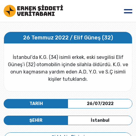
26 Temmuz 2022 / Elif Güneş (32)
İstanbul’da K.G. (34) isimli erkek, eski sevgilisi Elif
Güneş’i (32) otomobilin içinde silahla öldürdü. K.G. ve
onun kaçmasına yardım eden A.D, Y.O. ve S.Ç isimli
kişiler tutuklandı.
TARİH
26/07/2022
ŞEHİR
İstanbul