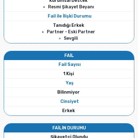
Kurumsal Destek
Resmi Şikayet Beyanı
Fail ile İlişki Durumu
Tanıdığı Erkek
Partner - Eski Partner
Sevgili
FAİL
Fail Sayısı
1 Kişi
Yaş
Bilinmiyor
Cinsiyet
Erkek
FAİLİN DURUMU
Şikayetçi Olundu