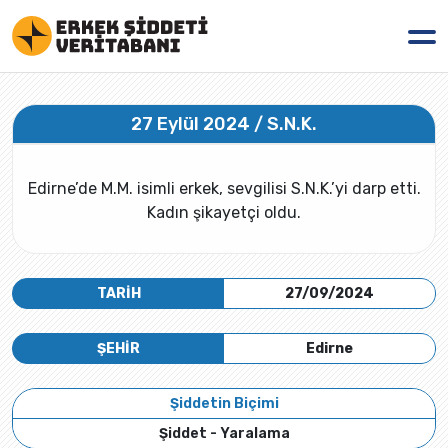
27 Eylül 2024 / S.N.K.
Edirne’de M.M. isimli erkek, sevgilisi S.N.K.’yi darp etti.
Kadın şikayetçi oldu.
TARİH
27/09/2024
ŞEHİR
Edirne
Şiddetin Biçimi
Şiddet - Yaralama