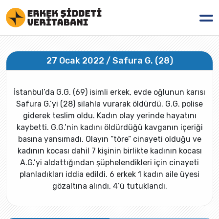
27 Ocak 2022 / Safura G. (28)
İstanbul’da G.G. (69) isimli erkek, evde oğlunun karısı
Safura G.’yi (28) silahla vurarak öldürdü. G.G. polise
giderek teslim oldu. Kadın olay yerinde hayatını
kaybetti. G.G.’nin kadını öldürdüğü kavganın içeriği
basına yansımadı. Olayın “töre” cinayeti olduğu ve
kadının kocası dahil 7 kişinin birlikte kadının kocası
A.G.’yi aldattığından şüphelendikleri için cinayeti
planladıkları iddia edildi. 6 erkek 1 kadın aile üyesi
gözaltına alındı, 4’ü tutuklandı.