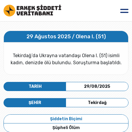
29 Ağustos 2025 / Olena I. (51)
Tekirdağ’da Ukrayna vatandaşı Olena I. (51) isimli
kadın, denizde ölü bulundu. Soruşturma başlatıldı.
TARİH
29/08/2025
ŞEHİR
Tekirdağ
Şiddetin Biçimi
Şüpheli Ölüm