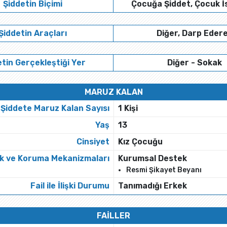
Şiddetin Biçimi
Çocuğa Şiddet, Çocuk İ
Şiddetin Araçları
Diğer, Darp Eder
tin Gerçekleştiği Yer
Diğer - Sokak
MARUZ KALAN
Şiddete Maruz Kalan Sayısı
1 Kişi
Yaş
13
Cinsiyet
Kız Çocuğu
k ve Koruma Mekanizmaları
Kurumsal Destek
Resmi Şikayet Beyanı
Fail ile İlişki Durumu
Tanımadığı Erkek
FAİLLER