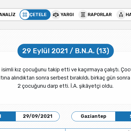
 ANALİZ
ÇETELE
YARGI
RAPORLAR
H
29 Eylül 2021 / B.N.A. (13)
 isimli kız çocuğunu takip etti ve kaçırmaya çalıştı. Çoc
tına alındıktan sonra serbest bırakıldı, birkaç gün sonra İ.A
2 çocuğunu darp etti. İ.A. şikâyetçi oldu.
H
29/09/2021
Gaziantep