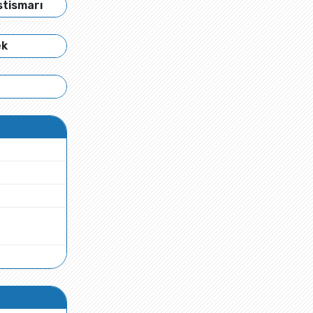
stismarı
ek