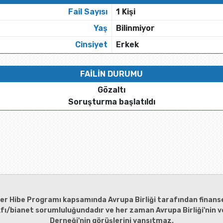
Fail Sayısı
1 Kişi
Yaş
Bilinmiyor
Cinsiyet
Erkek
FAİLİN DURUMU
Gözaltı
Soruşturma başlatıldı
ler Hibe Programı kapsamında Avrupa Birliği tarafından finanse
kfı/bianet sorumluluğundadır ve her zaman Avrupa Birliği'nin ve
Derneği'nin görüşlerini yansıtmaz.