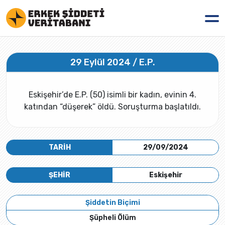
29 Eylül 2024 / E.P.
Eskişehir’de E.P. (50) isimli bir kadın, evinin 4.
katından “düşerek” öldü. Soruşturma başlatıldı.
TARİH
29/09/2024
ŞEHİR
Eskişehir
Şiddetin Biçimi
Şüpheli Ölüm