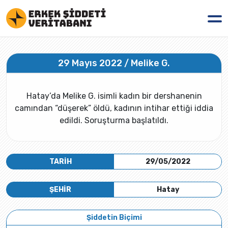
29 Mayıs 2022 / Melike G.
Hatay’da Melike G. isimli kadın bir dershanenin
camından “düşerek” öldü, kadının intihar ettiği iddia
edildi. Soruşturma başlatıldı.
TARİH
29/05/2022
ŞEHİR
Hatay
Şiddetin Biçimi