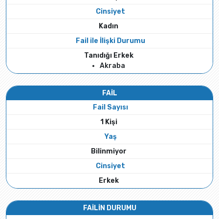
Cinsiyet
Kadın
Fail ile İlişki Durumu
Tanıdığı Erkek
Akraba
FAİL
Fail Sayısı
1 Kişi
Yaş
Bilinmiyor
Cinsiyet
Erkek
FAİLİN DURUMU