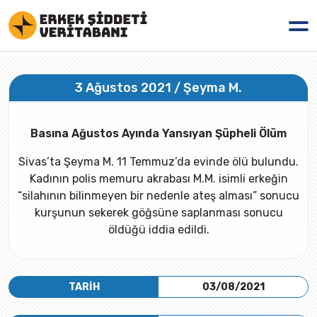
3 Ağustos 2021 / Şeyma M.
Basına Ağustos Ayında Yansıyan Şüpheli Ölüm
Sivas’ta Şeyma M. 11 Temmuz’da evinde ölü bulundu.
Kadının polis memuru akrabası M.M. isimli erkeğin
“silahının bilinmeyen bir nedenle ateş alması” sonucu
kurşunun sekerek göğsüne saplanması sonucu
öldüğü iddia edildi.
TARİH
03/08/2021