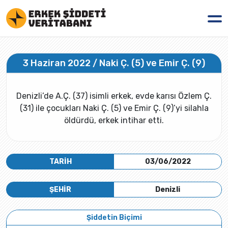
3 Haziran 2022 / Naki Ç. (5) ve Emir Ç. (9)
Denizli’de A.Ç. (37) isimli erkek, evde karısı Özlem Ç.
(31) ile çocukları Naki Ç. (5) ve Emir Ç. (9)’yi silahla
öldürdü, erkek intihar etti.
TARİH
03/06/2022
ŞEHİR
Denizli
Şiddetin Biçimi