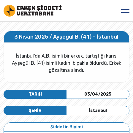
3 Nisan 2025 / Ayşegül B. (41) – İstanbul
İstanbul’da A.B. isimli bir erkek, tartıştığı karısı
Ayşegül B. (41) isimli kadını bıçakla öldürdü. Erkek
gözaltına alındı.
TARİH
03/04/2025
ŞEHİR
İstanbul
Şiddetin Biçimi