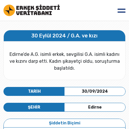
30 Eylül 2024 / G.A. ve kızı
Edirne’de A.G. isimli erkek, sevgilisi G.A. isimli kadını
ve kızını darp etti. Kadın şikayetçi oldu, soruşturma
başlatıldı.
TARİH
30/09/2024
ŞEHİR
Edirne
Şiddetin Biçimi