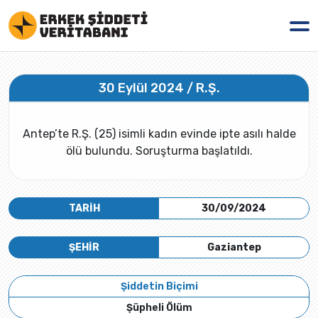
30 Eylül 2024 / R.Ş.
Antep’te R.Ş. (25) isimli kadın evinde ipte asılı halde
ölü bulundu. Soruşturma başlatıldı.
TARİH
30/09/2024
ŞEHİR
Gaziantep
Şiddetin Biçimi
Şüpheli Ölüm