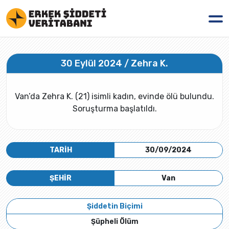
30 Eylül 2024 / Zehra K.
Van’da Zehra K. (21) isimli kadın, evinde ölü bulundu.
Soruşturma başlatıldı.
TARİH
30/09/2024
ŞEHİR
Van
Şiddetin Biçimi
Şüpheli Ölüm