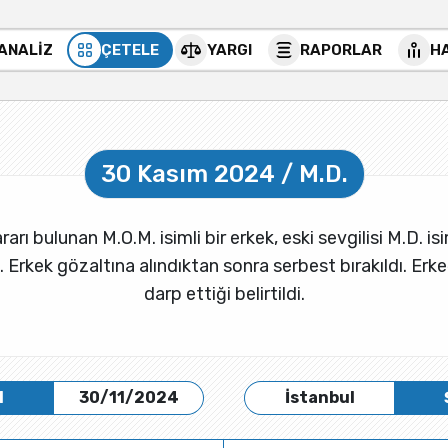
 ANALİZ
ÇETELE
YARGI
RAPORLAR
H
30 Kasım 2024 / M.D.
rı bulunan M.O.M. isimli bir erkek, eski sevgilisi M.D. isi
ı. Erkek gözaltına alındıktan sonra serbest bırakıldı. E
darp ettiği belirtildi.
H
30/11/2024
İstanbul