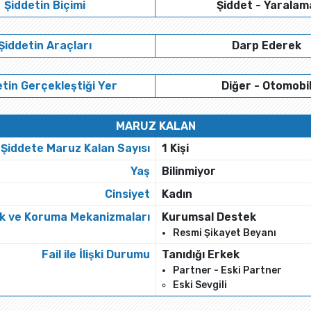
Şiddetin Biçimi
Şiddet - Yaralam
Şiddetin Araçları
Darp Ederek
tin Gerçekleştiği Yer
Diğer - Otomobi
MARUZ KALAN
Şiddete Maruz Kalan Sayısı
1 Kişi
Yaş
Bilinmiyor
Cinsiyet
Kadın
k ve Koruma Mekanizmaları
Kurumsal Destek
Resmi Şikayet Beyanı
Fail ile İlişki Durumu
Tanıdığı Erkek
Partner - Eski Partner
Eski Sevgili