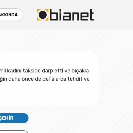
AKKINDA
mli kadını takside darp etti ve bıçakla
rkeğin daha önce de defalarca tehdit ve
ŞEHİR