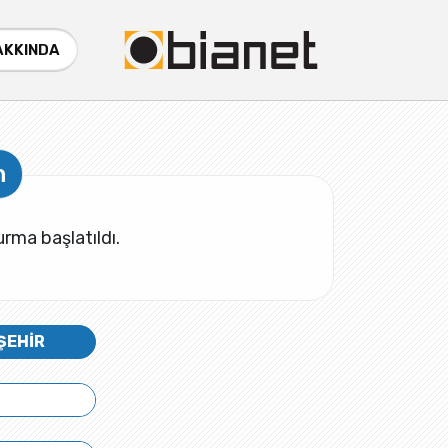
AKKINDA
n
rma başlatıldı.
ŞEHİR