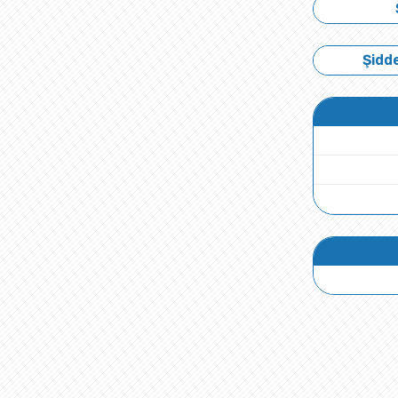
Şidde