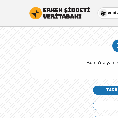
VERİ
Bursa’da yalnı
TARİ