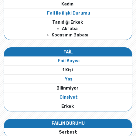
Kadın
Fail ile İlişki Durumu
Tanıdığı Erkek
Akraba
Kocasının Babası
FAİL
Fail Sayısı
1 Kişi
Yaş
Bilinmiyor
Cinsiyet
Erkek
FAİLİN DURUMU
Serbest