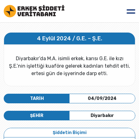
4 Eylül 2024 / G.E. – Ş.E.
Diyarbakır’da M.A. isimli erkek, karısı G.E. ile kızı
Ş.E.’nin işlettiği kuaföre gelerek kadınları tehdit etti,
ertesi gün de işyerinde darp etti.
TARİH
04/09/2024
ŞEHİR
Diyarbakır
Şiddetin Biçimi