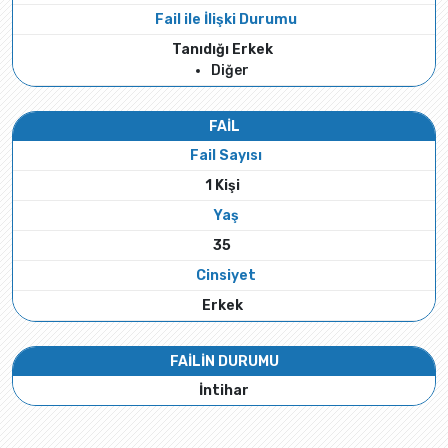
Fail ile İlişki Durumu
Tanıdığı Erkek
Diğer
FAİL
Fail Sayısı
1 Kişi
Yaş
35
Cinsiyet
Erkek
FAİLİN DURUMU
İntihar