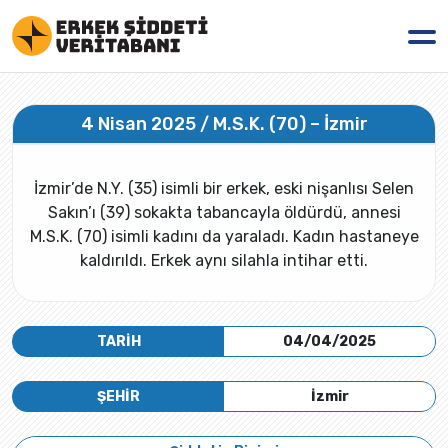
4 Nisan 2025 / M.S.K. (70) – İzmir
İzmir’de N.Y. (35) isimli bir erkek, eski nişanlısı Selen
Sakın’ı (39) sokakta tabancayla öldürdü, annesi
M.S.K. (70) isimli kadını da yaraladı. Kadın hastaneye
kaldırıldı. Erkek aynı silahla intihar etti.
TARİH
04/04/2025
ŞEHİR
İzmir