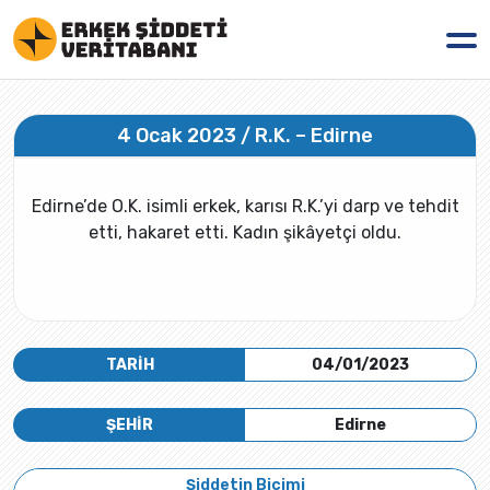
4 Ocak 2023 / R.K. – Edirne
Edirne’de O.K. isimli erkek, karısı R.K.’yi darp ve tehdit
etti, hakaret etti. Kadın şikâyetçi oldu.
TARİH
04/01/2023
ŞEHİR
Edirne
Şiddetin Biçimi