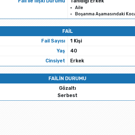
Fail ile İlişki Durumu
Tanıdığı Erkek
Aile
Boşanma Aşamasındaki Koc
FAİL
Fail Sayısı
1 Kişi
Yaş
40
Cinsiyet
Erkek
FAİLİN DURUMU
Gözaltı
Serbest