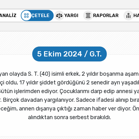
 ANALİZ
ÇETELE
YARGI
RAPORLAR
H
5 Ekim 2024 / G.T.
n olayda S. T. (40) isimli erkek, 2 yıldır boşanma aşama
i oldu, 17 yıldır şiddet gördüğünü 2 senedir ayrı yaşadıkl
. Bütün işlerimden ediyor. Çocuklarımı darp edip annesi ya
irçok davadan yargılanıyor. Sadece ifadesi alınıp bırak
eceğim, annen dışarıya çıktığı zaman haber ver diyor. Ö
alındıktan sonra serbest bırakıldı.