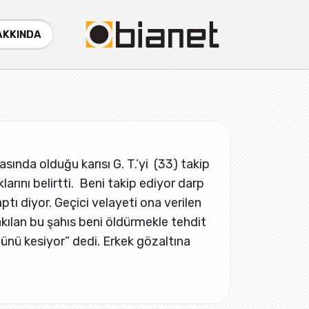
AKKINDA
sında olduğu karısı G. T.’yi (33) takip
arını belirtti. Beni takip ediyor darp
ptı diyor. Geçici velayeti ona verilen
ılan bu şahıs beni öldürmekle tehdit
nünü kesiyor” dedi. Erkek gözaltına