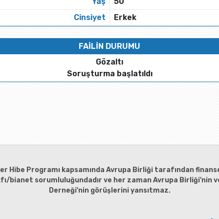
Yaş
50
Cinsiyet
Erkek
FAİLİN DURUMU
Gözaltı
Soruşturma başlatıldı
ler Hibe Programı kapsamında Avrupa Birliği tarafından finanse
kfı/bianet sorumluluğundadır ve her zaman Avrupa Birliği'nin ve
Derneği'nin görüşlerini yansıtmaz.