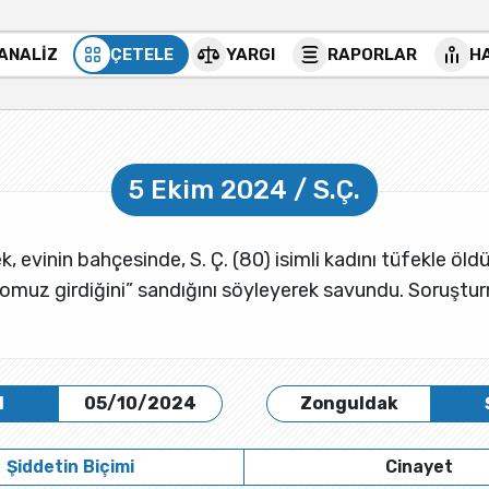
 ANALİZ
ÇETELE
YARGI
RAPORLAR
H
5 Ekim 2024 / S.Ç.
ek, evinin bahçesinde, S. Ç. (80) isimli kadını tüfekle öld
omuz girdiğini” sandığını söyleyerek savundu. Soruşturm
H
05/10/2024
Zonguldak
Şiddetin Biçimi
Cinayet