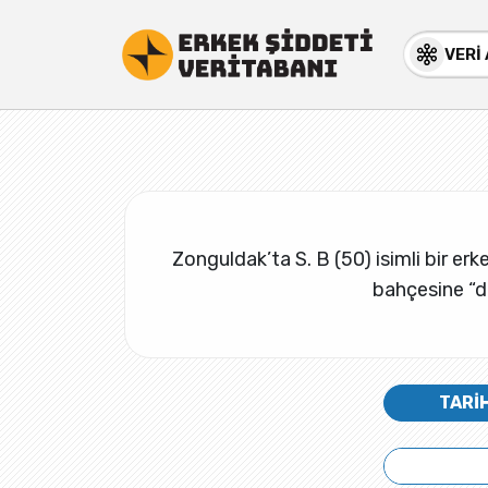
VERİ
Zonguldak’ta S. B (50) isimli bir erk
bahçesine “d
TARİ