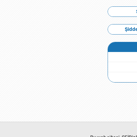
Şidde