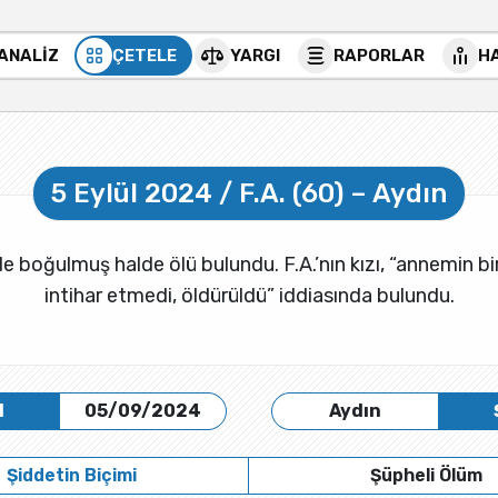
 ANALİZ
ÇETELE
YARGI
RAPORLAR
H
5 Eylül 2024 / F.A. (60) – Aydın
de boğulmuş halde ölü bulundu. F.A.’nın kızı, “annemin bi
intihar etmedi, öldürüldü” iddiasında bulundu.
H
05/09/2024
Aydın
Şiddetin Biçimi
Şüpheli Ölüm