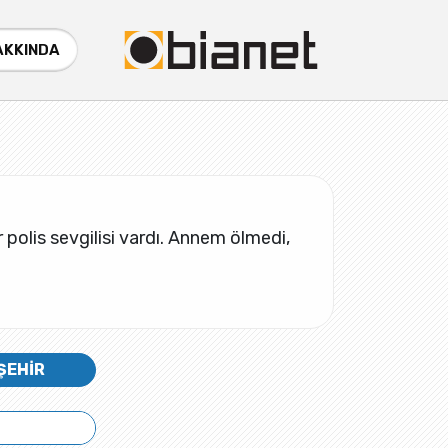
AKKINDA
r polis sevgilisi vardı. Annem ölmedi,
ŞEHİR