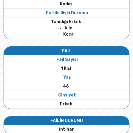
Kadın
Fail ile İlişki Durumu
Tanıdığı Erkek
Aile
Koca
FAİL
Fail Sayısı
1 Kişi
Yaş
46
Cinsiyet
Erkek
FAİLİN DURUMU
İntihar