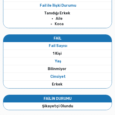
Fail ile İlişki Durumu
Tanıdığı Erkek
Aile
Koca
FAİL
Fail Sayısı
1 Kişi
Yaş
Bilinmiyor
Cinsiyet
Erkek
FAİLİN DURUMU
Şikayetçi Olundu