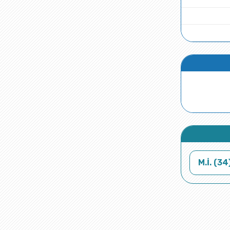
M.İ. (34