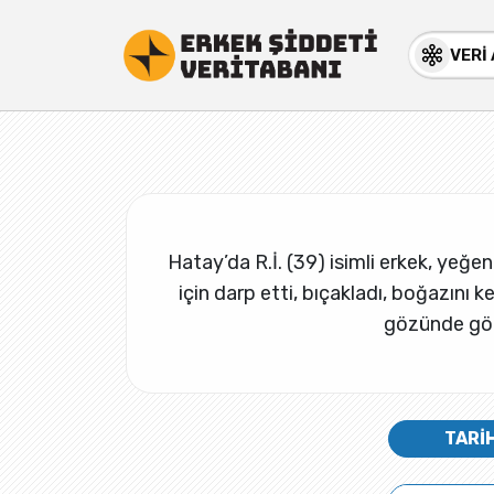
VERİ
Hatay’da R.İ. (39) isimli erkek, yeğeni
için darp etti, bıçakladı, boğazını 
gözünde görm
TARİ