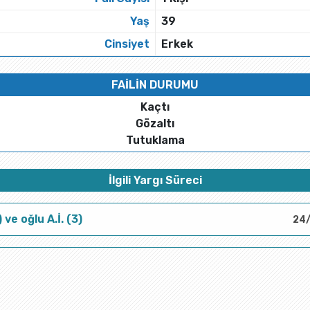
Yaş
39
Cinsiyet
Erkek
FAİLİN DURUMU
Kaçtı
Gözaltı
Tutuklama
İlgili Yargı Süreci
) ve oğlu A.İ. (3)
24