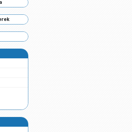
a
erek