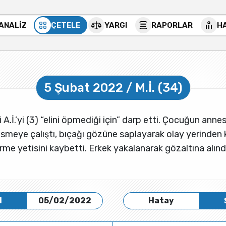
 ANALİZ
ÇETELE
YARGI
RAPORLAR
H
5 Şubat 2022 / M.İ. (34)
 A.İ.’yi (3) “elini öpmediği için” darp etti. Çocuğun anne
kesmeye çalıştı, bıçağı gözüne saplayarak olay yerinden 
e yetisini kaybetti. Erkek yakalanarak gözaltına alındı
H
05/02/2022
Hatay