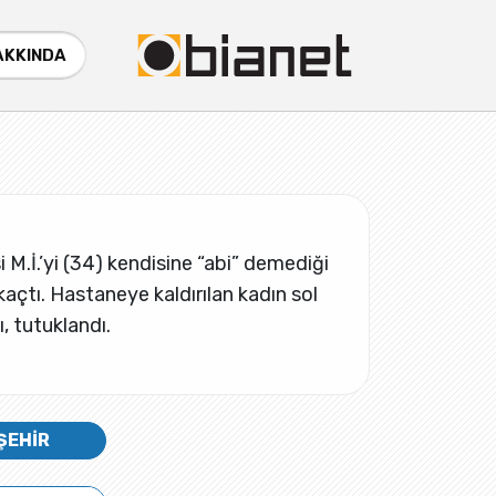
AKKINDA
si M.İ.’yi (34) kendisine “abi” demediği
kaçtı. Hastaneye kaldırılan kadın sol
, tutuklandı.
ŞEHİR