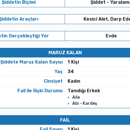
Şiddetin Biçimi
Şiddet - Yaralam
Şiddetin Araçları
Kesici Alet, Darp Ed
tin Gerçekleştiği Yer
Evde
MARUZ KALAN
Şiddete Maruz Kalan Sayısı
1 Kişi
Yaş
34
Cinsiyet
Kadın
Fail ile İlişki Durumu
Tanıdığı Erkek
Aile
Abi - Kardeş
FAİL
Fail Sayısı
1 Kişi