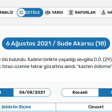
 ANALİZ
ÇETELE
YARGI
RAPORLAR
H
6 Ağustos 2021 / Sude Akarsu (18)
lü bulundu. Kadının birlikte yaşadığı sevgilisi O.Ö. (29) 
lık itirazı üzerine tekrar gözaltına alındı, “kasten öldürm
H
06/08/2021
Kocaeli
Şiddetin Biçimi
Cinayet