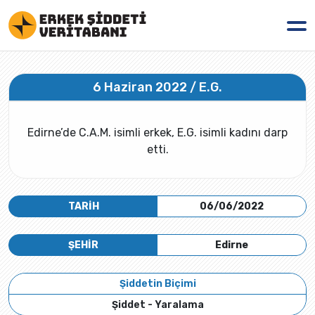
6 Haziran 2022 / E.G.
Edirne’de C.A.M. isimli erkek, E.G. isimli kadını darp
etti.
TARİH
06/06/2022
ŞEHİR
Edirne
Şiddetin Biçimi
Şiddet - Yaralama