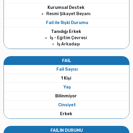
Kurumsal Destek
Resmi Şikayet Beyanı
Fail ile İlişki Durumu
Tanıdığı Erkek
İş - Eğitim Çevresi
İş Arkadaşı
FAİL
Fail Sayısı
1 Kişi
Yaş
Bilinmiyor
Cinsiyet
Erkek
FAİLİN DURUMU