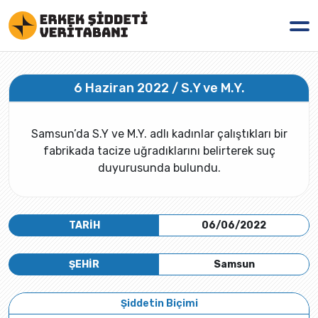
6 Haziran 2022 / S.Y ve M.Y.
Samsun’da S.Y ve M.Y. adlı kadınlar çalıştıkları bir
fabrikada tacize uğradıklarını belirterek suç
duyurusunda bulundu.
TARİH
06/06/2022
ŞEHİR
Samsun
Şiddetin Biçimi