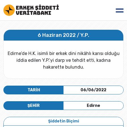
6 Haziran 2022 / Y.P.
Edirne’de H.K. isimli bir erkek dini nikâhlı karısı olduğu
iddia edilen Y.P.’yi darp ve tehdit etti, kadına
hakarette bulundu.
TARİH
06/06/2022
ŞEHİR
Edirne
Şiddetin Biçimi