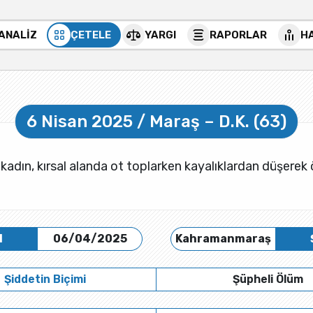
 ANALİZ
ÇETELE
YARGI
RAPORLAR
H
6 Nisan 2025 / Maraş – D.K. (63)
r kadın, kırsal alanda ot toplarken kayalıklardan düşerek
H
06/04/2025
Kahramanmaraş
Şiddetin Biçimi
Şüpheli Ölüm