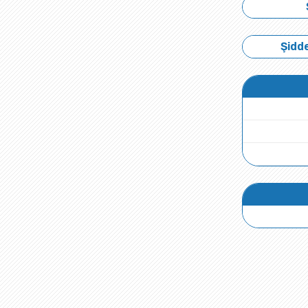
Şidde