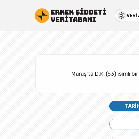
VERİ
Maraş’ta D.K. (63) isimli bi
TARİ