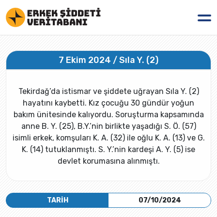
7 Ekim 2024 / Sıla Y. (2)
Tekirdağ’da istismar ve şiddete uğrayan Sıla Y. (2)
hayatını kaybetti. Kız çocuğu 30 gündür yoğun
bakım ünitesinde kalıyordu. Soruşturma kapsamında
anne B. Y. (25), B.Y.’nin birlikte yaşadığı S. Ö. (57)
isimli erkek, komşuları K. A. (32) ile oğlu K. A. (13) ve G.
K. (14) tutuklanmıştı. S. Y.’nin kardeşi A. Y. (5) ise
devlet korumasına alınmıştı.
TARİH
07/10/2024