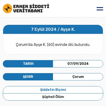
7 Eylül 2024 / Ayşe K.
Çorum’da Ayşe K. (60) evinde ölü bulundu.
TARİH
07/09/2024
ŞEHİR
Çorum
Şiddetin Biçimi
Şüpheli Ölüm