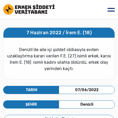
7 Haziran 2022 / İrem E. (18)
Denizli’de aile içi şiddet iddiasıyla evden
uzaklaştırma kararı verilen F.E. (27) isimli erkek, karısı
İrem E. (18) isimli kadını silahla öldürdü, erkek olay
yerinden kaçtı.
TARİH
07/06/2022
ŞEHİR
Denizli