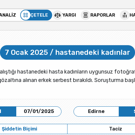
 ANALİZ
ÇETELE
YARGI
RAPORLAR
H
7 Ocak 2025 / hastanedeki kadınlar
, çalıştığı hastanedeki hasta kadınların uygunsuz fotoğraf
gözaltına alınan erkek serbest bırakıldı. Soruşturma başla
H
07/01/2025
Edirne
Şiddetin Biçimi
Taciz