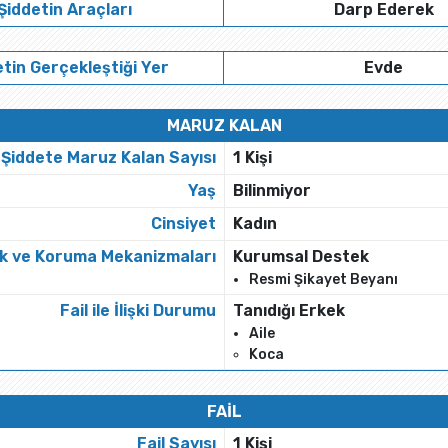
Şiddetin Araçları
Darp Ederek
tin Gerçekleştiği Yer
Evde
MARUZ KALAN
Şiddete Maruz Kalan Sayısı
1 Kişi
Yaş
Bilinmiyor
Cinsiyet
Kadın
k ve Koruma Mekanizmaları
Kurumsal Destek
Resmi Şikayet Beyanı
Fail ile İlişki Durumu
Tanıdığı Erkek
Aile
Koca
FAİL
Fail Sayısı
1 Kişi