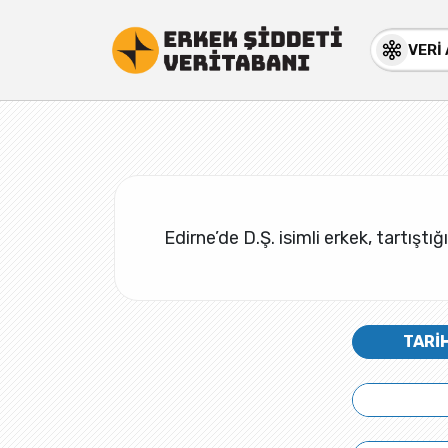
VERİ
Edirne’de D.Ş. isimli erkek, tartıştığ
TARİ