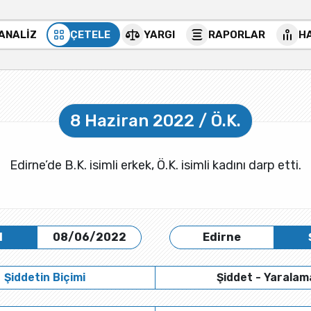
 ANALİZ
ÇETELE
YARGI
RAPORLAR
H
8 Haziran 2022 / Ö.K.
Edirne’de B.K. isimli erkek, Ö.K. isimli kadını darp etti.
H
08/06/2022
Edirne
Şiddetin Biçimi
Şiddet - Yaralam