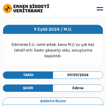
9 Eylül 2024 / M.U.
Edirne’de E.U. isimli erkek, karısı M.U.’yu çok kez
tehdit etti. Kadın şikayetçi oldu, soruşturma
başlatıldı.
TARİH
09/09/2024
ŞEHİR
Edirne
Şiddetin Biçimi