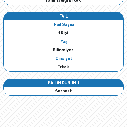
Tanımadığı Erkek
FAİL
Fail Sayısı
1 Kişi
Yaş
Bilinmiyor
Cinsiyet
Erkek
FAİLİN DURUMU
Serbest