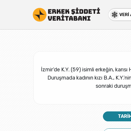
VERİ
İzmir’de K.Y. (59) isimli erkeğin, karı
Duruşmada kadının kızı B.A., K.Y.’nin
sonraki duruşm
TARİ