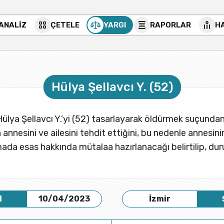
 ANALİZ
ÇETELE
YARGI
RAPORLAR
H
Hülya Şellavcı Y. (52)
sı Hülya Şellavcı Y.’yi (52) tasarlayarak öldürmek suçunda
 annesini ve ailesini tehdit ettiğini, bu nedenle annesini
ada esas hakkında mütalaa hazırlanacağı belirtilip, dur
H
10/04/2023
İzmir