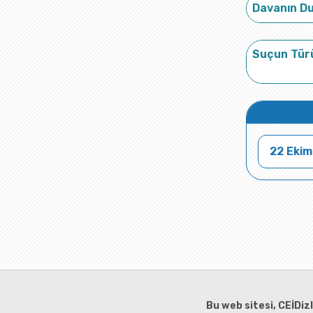
Davanın D
Suçun Tür
22 Ekim
Bu web sitesi, CEİDiz