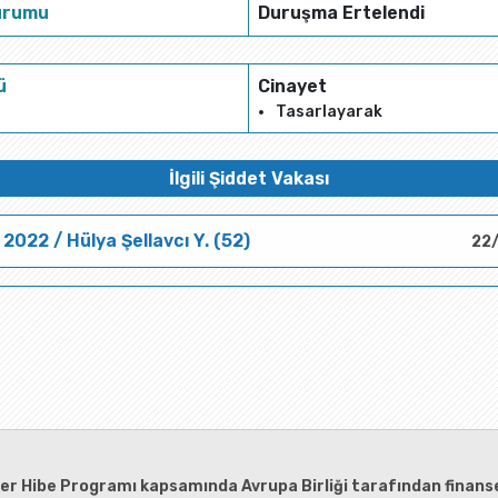
urumu
Duruşma Ertelendi
ü
Cinayet
Tasarlayarak
İlgili Şiddet Vakası
 2022 / Hülya Şellavcı Y. (52)
22
ler Hibe Programı kapsamında Avrupa Birliği tarafından finanse