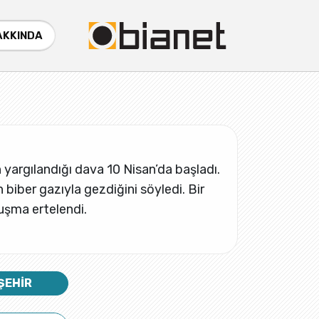
AKKINDA
n yargılandığı dava 10 Nisan’da başladı.
n biber gazıyla gezdiğini söyledi. Bir
uşma ertelendi.
ŞEHİR