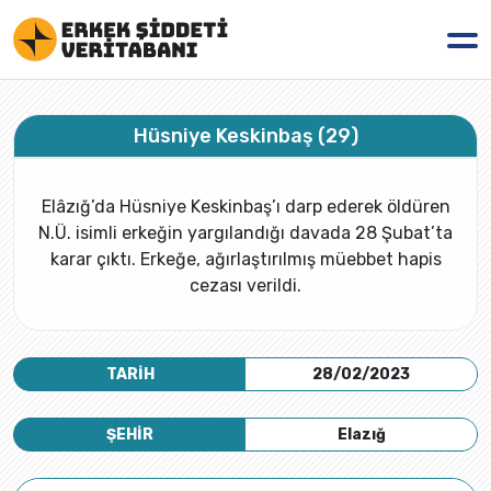
Hüsniye Keskinbaş (29)
Elâzığ’da Hüsniye Keskinbaş’ı darp ederek öldüren
N.Ü. isimli erkeğin yargılandığı davada 28 Şubat’ta
karar çıktı. Erkeğe, ağırlaştırılmış müebbet hapis
cezası verildi.
TARİH
28/02/2023
ŞEHİR
Elazığ