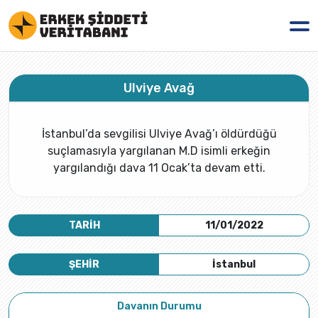
Ulviye Avağ
İstanbul’da sevgilisi Ulviye Avağ’ı öldürdüğü
suçlamasıyla yargılanan M.D isimli erkeğin
yargılandığı dava 11 Ocak’ta devam etti.
TARİH
11/01/2022
ŞEHİR
İstanbul
Davanın Durumu